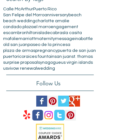
Search By Tags
Calle McArthur
Puerto Rico
San Felipe del Morro
anniversary
beach
beach wedding
charlotte amalie
condado plaza
el morro
engagement
escambron
hilton
isladecabras
la casita
mafolie
marriott
maternity
messageinabottle
old san juan
paseo de la princesa
plaza de armas
pregnancy
puerta de san juan
puertorico
raices fountain
san juan
st. thomas
surprise proposal
synagogue
us virgin islands
usvi
vow renewal
wedding
Follow Us